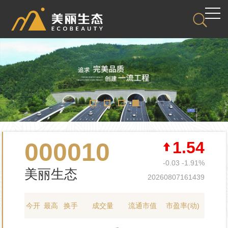
000010
1.54
-0.03
-1.91%
美丽生态
20260807161439
今开
最高
换手
成交量
流通市值
市盈率(动)