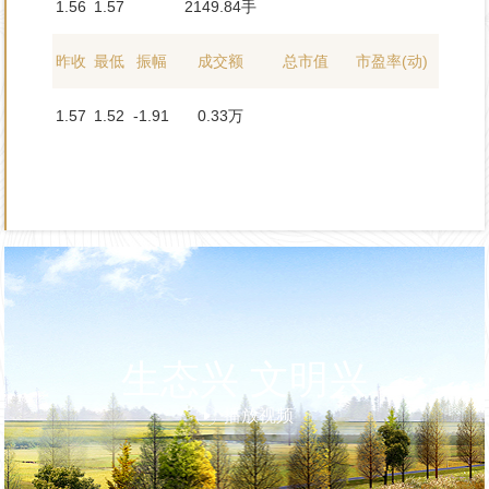
1.56
1.57
2149.84手
昨收
最低
振幅
成交额
总市值
市盈率(动)
1.57
1.52
-1.91
0.33万
生态兴 文明兴
播放视频