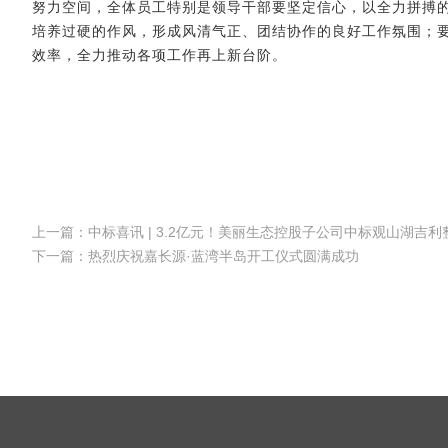
努力空间，全体员工特别是领导干部要坚定信心，以全力拼搏
培养过硬的作风，形成风清气正、团结协作的良好工作氛围；
效率，全力推动各项工作再上新台阶。
上一篇：中标喜讯 | 3.2亿元！美丽生态控股子公司中标观山湖吉
下一篇：热烈庆祝嘉长源·蓝湾半岛开工仪式圆满成功