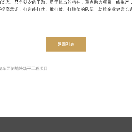
的姿态、只争朝夕的干劲、勇于担当的精神，重点助力项目一线生产
要提高意识，打造能打仗、敢打仗、打胜仗的队伍，助推企业健康长
返回列表
利整车西侧地块场平工程项目