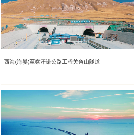
西海(海晏)至察汗诺公路工程关角山隧道