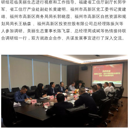
研组
莅临美丽生态进行
视察
和
工作
指导
。
福建省
工信厅
副厅长郭学
军、省工信厅产业处副处长黄建明
、
福州市
高新区
党工委书记黄建
雄、
福州市
高新区商务局局长郭晓霞、
福州市
高新区自然资源和规
划局局长王杨森
、福州高新区投资控股有限公司总经理陈振兴
等
人
参加
调研
。
美丽生态
董事长陈飞霖、总经理周成斌
等
热情接待
联
合
调研组
一行
，
双方
就
政企
合作
、
共谋
发展
事宜
进行了
深入
交流
。