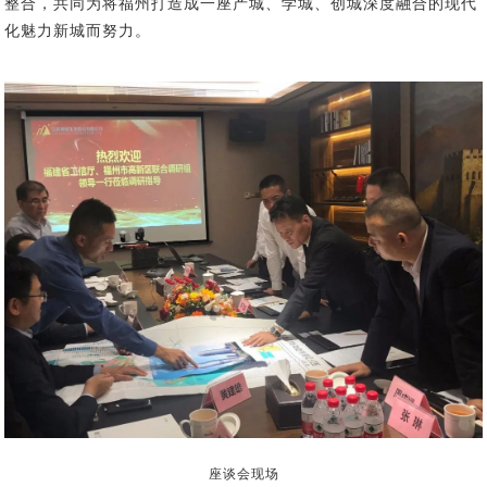
整合，共同为
将
福州打造
成
一座产城、学城、创城深度融合的现代
化魅力新城
而努力
。
座谈会现场