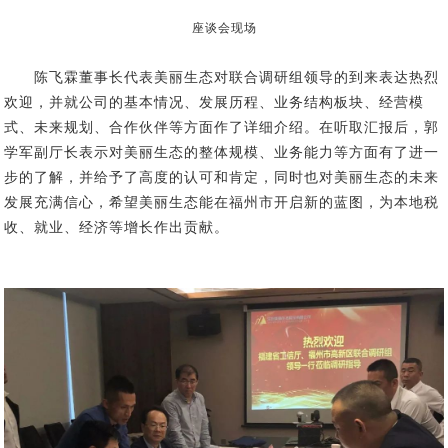
座谈会现场
陈飞霖董事长代表美丽生态对
联合
调研组
领导的到来表达热烈
欢迎，并就公司的基本情况、发展历程、业务结构板块、经营模
式、未来规划、合作伙伴等方面
作了详细介绍。
在
听取
汇报
后，
郭
学军副厅长表示
对美丽生态的整体规模、业务能力等方面有了进一
步的了解，并给予了高度的认可和肯定，同时也对美丽生态的未来
发展充满信心
，
希望美丽生态能在福州市开启新的蓝图，
为
本
地税
收、就业、经济等
增长
作出
贡献
。