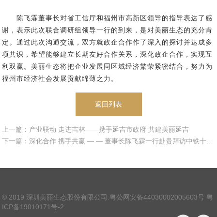
陈飞霖董事长对
省工信厅
和
福州市
高新区
领导
的
指导
表达了感
谢，表示此次
联合
调研组
领导一行的到来，是对美丽生态的充分肯
定。通过此次沟通交流，双方
就政企合作
作
了
深入
的
探讨并达成多
项
共识，
希望能够
建立
长期
友好合作关系
，
深化政企合作，实现互
利双赢。
美丽生态
将
把企业发展同
区域
经济
繁荣
紧密
结合
，
努力
为
福州市
经济
社会
发展
贡献
绵薄之力
。
返回列表
上一篇：产业联动 走进吉林——携手延吉市政府 共建美丽延吉
下一篇：深化合作 携手共赢 — — 董事长陈飞霖一行赴贵拜访中铁十七局集团城市建设公司
© 2019 深圳美丽生态股份有限公司.
粤公网安备44030002005603号
粤
ICP备19010171号-2