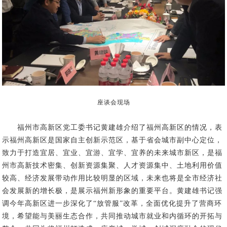
座谈会现场
福州市
高新区党工委书记黄建雄
介绍
了
福州高新区的情况
，
表
示
福州高新区是国家自主创新示范区，
基于
省会城市副中心
定位，
致力于打造宜居、宜业、宜游、宜学、宜养的未来城市新区，是福
州市高新技术密集、创新资源集聚、人才资源集中、土地利用价值
较高、经济发展带动作用比较明显的区域，未来也将是全市经济社
会发展新的增长极
，
是
展示福州新形象的重要平台。黄建雄书记强
调今年高新区进一步深化了“放管服”改革，全面优化提升了营商环
境，
希望能与美丽生态合作，共同推动城市就业
和
内循环的开拓与