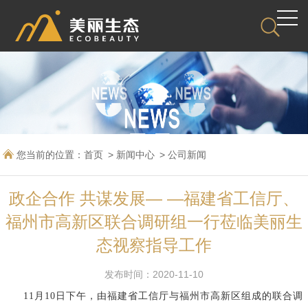
您当前的位置：
首页
新闻中心
公司新闻
政企合作 共谋发展— —福建省工信厅、
福州市高新区联合调研组一行莅临美丽生
态视察指导工作
发布时间：2020-11-10
11月10日下午，
由
福建省工信厅
与
福州市高新区
组成的联合调