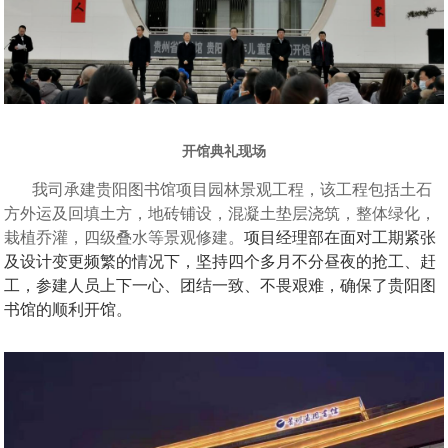
开馆典礼现场
我司承建贵阳图书馆项目园林景观工程，该工程包括土石
方外运及回填土方，地砖铺设，混凝土垫层浇筑，整体绿化，
栽植乔灌，四级叠水等景观修建。
项目经理部在面对工期紧张
及设计变更频繁的情况下，坚持四个多月不分昼夜的抢工、赶
工，参建人员上下一心、团结一致、不畏艰难，确保了贵阳图
书馆的顺利开馆。