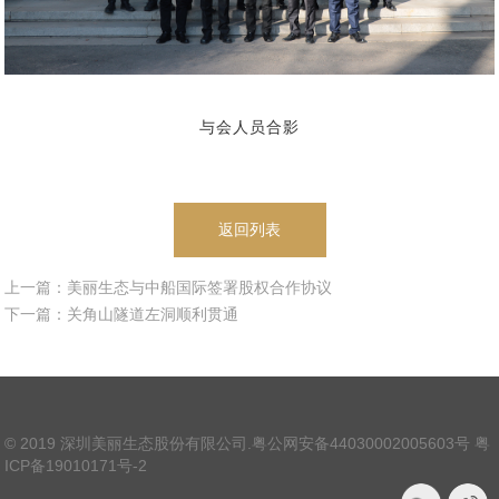
与会人员合影
返回列表
上一篇：美丽生态与中船国际签署股权合作协议
下一篇：关角山隧道左洞顺利贯通
© 2019 深圳美丽生态股份有限公司.
粤公网安备44030002005603号
粤
ICP备19010171号-2