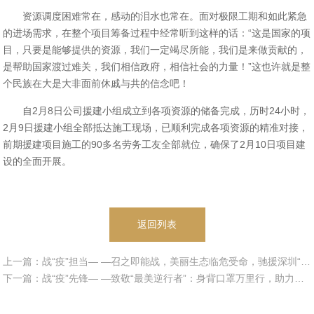
资源调度困难常在，感动的泪水也常在。面对极限工期和如此紧急
的进场需求，在整个项目筹备过程中经常听到这样的话：
“这是国家的项
目，只要是能够提供的资源，我们一定竭尽所能，我们是来做贡献的，
是帮助国家渡过难关，我们相信政府，相信社会的力量！”这也许就是整
个民族在大是大非面前休戚与共的信念吧！
自
2月8日公司援建小组成立到各项资源的储备完成，历时24小时，
2月9日援建小组全部抵达施工现场，已顺利完成各项资源的精准对接，
前期援
建项目施工的
90多名劳务工友全部就位，确保了2月10日项目建
设的全面开展。
返回列表
上一篇：战“疫”担当— —召之即能战，美丽生态临危受命，驰援深圳“小汤山”医院建设
下一篇：战“疫”先锋— —致敬“最美逆行者”：身背口罩万里行，助力深圳应急院区建设